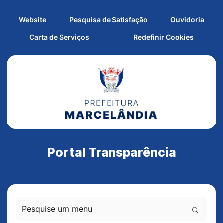
Seção de atalhos e links d
Ir para o conteúdo [alt+1]
Seção de atalhos e links
Ir para o menu [alt+2]
Website
Pesquisa de Satisfação
Ouvidoria
Ir para o rodapé [alt+4]
Abrir pr
Carta de Serviços
Redefinir Cookies
Portal Transparência
Pesquise um menu