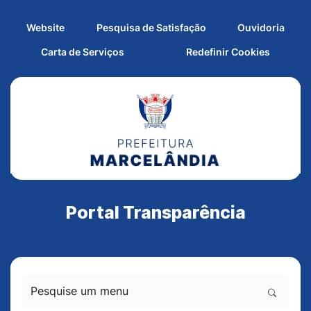
Seção de atalhos e links d
Ir para o conteúdo [alt+1]
Seção de atalhos e links
Ir para o menu [alt+2]
Website
Pesquisa de Satisfação
Ouvidoria
Ir para o rodapé [alt+4]
Abrir pr
Carta de Serviços
Redefinir Cookies
Portal Transparência
Pesquise um menu